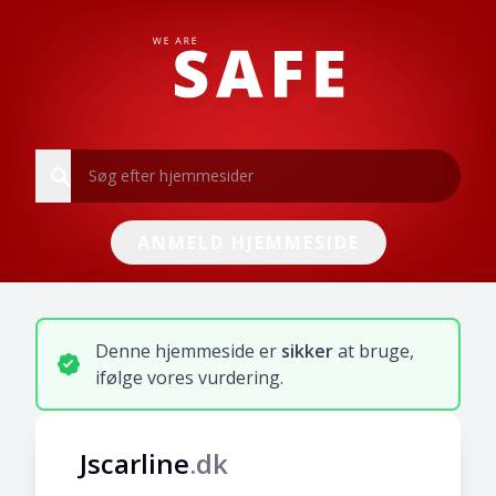
Søg efter hjemmesider
ANMELD HJEMMESIDE
Denne hjemmeside er
sikker
at bruge,
ifølge vores vurdering.
Jscarline
.dk