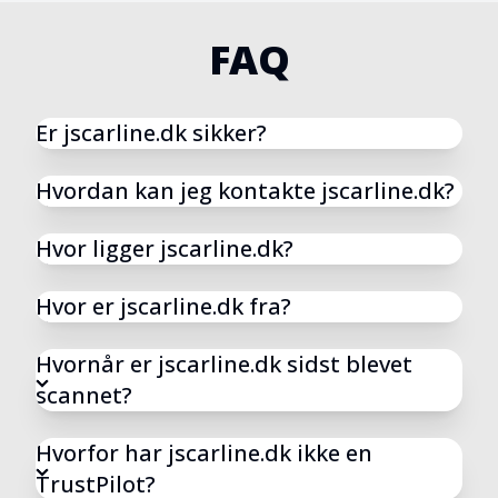
Roskilde@jscarline.dk
28
FAQ
41160306
28
42264555
28
Er jscarline.dk sikker?
Hvordan kan jeg kontakte jscarline.dk?
Hvor ligger jscarline.dk?
Hvor er jscarline.dk fra?
Hvornår er jscarline.dk sidst blevet
scannet?
Hvorfor har jscarline.dk ikke en
TrustPilot?