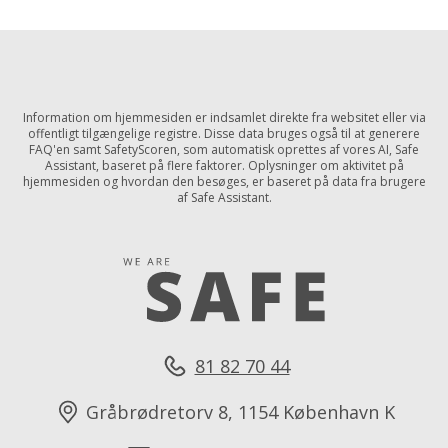
✕
Anmeld
hjemmeside
Information om hjemmesiden er indsamlet direkte fra websitet eller via
offentligt tilgængelige registre. Disse data bruges også til at generere
Har du fundet en side du mener er usikker?
FAQ'en samt SafetyScoren, som automatisk oprettes af vores AI, Safe
Assistant, baseret på flere faktorer. Oplysninger om aktivitet på
Tøv ikke med at melde det til os, ved at udfylde
hjemmesiden og hvordan den besøges, er baseret på data fra brugere
nedenstående formular:
af Safe Assistant.
Hjemmesiden du ønsker at anmelde
Årsag til anmeldelse
81 82 70 44
Gråbrødretorv 8, 1154 København K