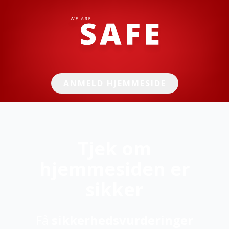
ANMELD HJEMMESIDE
Tjek om
hjemmesiden er
sikker
Få
sikkerhedsvurderinger