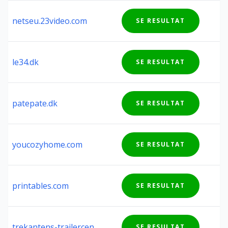
netseu.23video.com
SE RESULTAT
le34.dk
SE RESULTAT
patepate.dk
SE RESULTAT
youcozyhome.com
SE RESULTAT
✕
Anmeld
printables.com
SE RESULTAT
hjemmeside
Har du fundet en side du mener er usikker?
trekantens-trailercenter.dk
SE RESULTAT