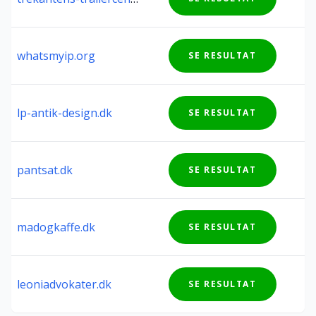
Tøv ikke med at melde det til os, ved at udfylde
nedenstående formular:
whatsmyip.org
SE RESULTAT
Hjemmesiden du ønsker at anmelde
lp-antik-design.dk
SE RESULTAT
Årsag til anmeldelse
pantsat.dk
SE RESULTAT
madogkaffe.dk
SE RESULTAT
Send
leoniadvokater.dk
SE RESULTAT